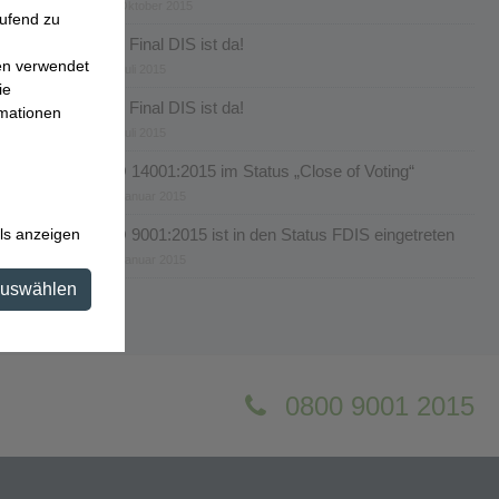
28. Oktober 2015
aufend zu
Der Final DIS ist da!
en verwendet
27. Juli 2015
ie
Der Final DIS ist da!
rmationen
20. Juli 2015
ISO 14001:2015 im Status „Close of Voting“
27. Januar 2015
ls anzeigen
ISO 9001:2015 ist in den Status FDIS eingetreten
27. Januar 2015
auswählen
0800 9001 2015