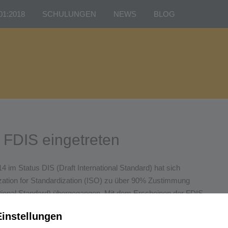
01:2018
SCHULUNGEN
NEWS
BLOG
ructure“
Interner Auditor ISO 9001
und externen
Interner Auditor ISO 14001
Interner Auditor ISO 45001
ung
s FDIS eingetreten
 im Status DIS (Draft International Standard) hat sich
nization for Standardization (ISO) zu über 90% Zustimmung
rnational Standard) übergegangen. Mit dem Erscheinen der FDIS
 dann zu nahezu exakt der späteren ISO-Norm.
instellungen