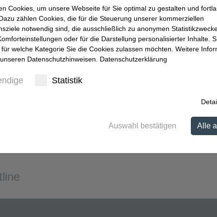
itlichen Rahmen.
n Cookies, um unsere Webseite für Sie optimal zu gestalten und fortl
Dazu zählen Cookies, die für die Steuerung unserer kommerziellen
 2015
von
Paul_
.
ziele notwendig sind, die ausschließlich zu anonymen Statistikzweck
omforteinstellungen oder für die Darstellung personalisierter Inhalte. S
 für welche Kategorie Sie die Cookies zulassen möchten. Weitere Info
n unseren Datenschutzhinweisen.
Datenschutzerklärung
ISO 14001:2015 im Status „Close of Voting“
→
endige
Statistik
Detai
Auswahl bestätigen
Alle 
line