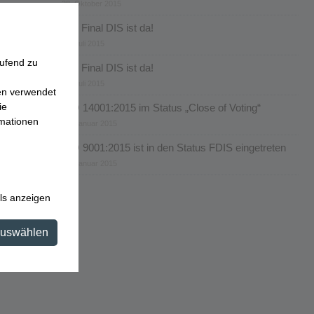
28. Oktober 2015
Der Final DIS ist da!
27. Juli 2015
aufend zu
Der Final DIS ist da!
20. Juli 2015
en verwendet
ie
ISO 14001:2015 im Status „Close of Voting“
rmationen
27. Januar 2015
ISO 9001:2015 ist in den Status FDIS eingetreten
27. Januar 2015
ls anzeigen
auswählen