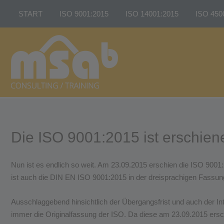
ZUM
START
ISO 9001:2015
ISO 14001:2015
ISO 450
INHALT
SPRINGEN
HLS – Die neue „High Level Structure“
HLS – Die neue „High Level St
Das Unternehmen im internen und externen
Das Unternehmen im internen 
Kontext
Kontext
Echte Prozessorientierung
Risikobasiertes Denken
Risikobasiertes Denken
Beauftragter der obersten Leit
Beauftragter der obersten Leitung
Dokumentation des UMS
Die ISO 9001:2015 ist erschien
Dokumentation des QMS
Nun ist es endlich so weit. Am 23.09.2015 erschien die ISO 9001
Begleitmaterial
ist auch die DIN EN ISO 9001:2015 in der dreisprachigen Fassung 
Ausschlaggebend hinsichtlich der Übergangsfrist und auch der Inte
immer die Originalfassung der ISO. Da diese am 23.09.2015 ersch