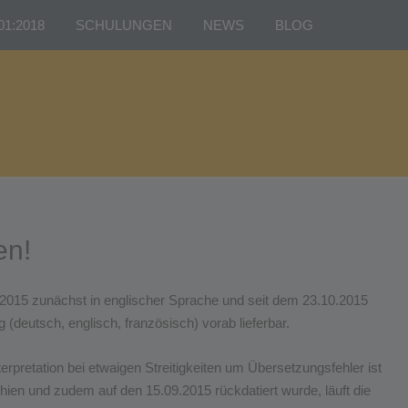
01:2018
SCHULUNGEN
NEWS
BLOG
ructure“
Interner Auditor ISO 9001
und externen
Interner Auditor ISO 14001
Interner Auditor ISO 45001
ung
en!
:2015 zunächst in englischer Sprache und seit dem 23.10.2015
(deutsch, englisch, französisch) vorab lieferbar.
rpretation bei etwaigen Streitigkeiten um Übersetzungsfehler ist
ien und zudem auf den 15.09.2015 rückdatiert wurde, läuft die