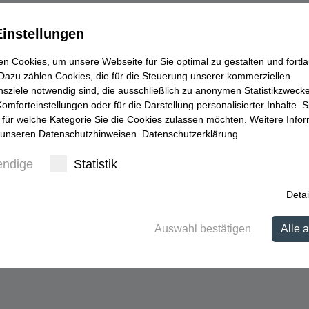
instellungen
9001:2008 ausgestellt wurden, laufen, unabhängig von den
n Cookies, um unsere Webseite für Sie optimal zu gestalten und fortl
Dazu zählen Cookies, die für die Steuerung unserer kommerziellen
 Erläuterungen auf dieser Website anzupassen und zu
ziele notwendig sind, die ausschließlich zu anonymen Statistikzweck
omforteinstellungen oder für die Darstellung personalisierter Inhalte. S
r: 0800 9001 2015 oder senden Sie uns eine E-Mail unter
 für welche Kategorie Sie die Cookies zulassen möchten. Weitere Info
n unseren Datenschutzhinweisen.
Datenschutzerklärung
endige
Statistik
Detai
r 2015
von
Paul_
.
Auswahl bestätigen
Alle 
Die ISO 14001:2015 ist erschienen!
→